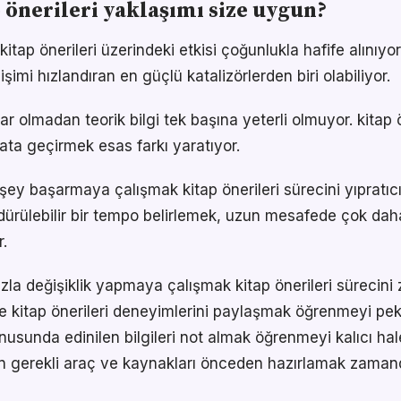
 önerileri yaklaşımı size uygun?
itap önerileri üzerindeki etkisi çoğunlukla hafife alınıy
işimi hızlandıran en güçlü katalizörlerden biri olabiliyor.
r olmadan teorik bilgi tek başına yeterli olmuyor. kitap 
ata geçirmek esas farkı yaratıyor.
şey başarmaya çalışmak kitap önerileri sürecini yıpratıc
ürdürülebilir bir tempo belirlemek, uzun mesafede çok dah
.
la değişiklik yapmaya çalışmak kitap önerileri sürecini z
e kitap önerileri deneyimlerini paylaşmak öğrenmeyi peki
onusunda edinilen bilgileri not almak öğrenmeyi kalıcı hale
için gerekli araç ve kaynakları önceden hazırlamak zaman