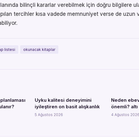
lanında bilinçli kararlar verebilmek için doğru bilgilere 
pılan tercihler kısa vadede memnuniyet verse de uzun
iliyor.
ap listesi
okunacak kitaplar
 planlaması
Uyku kalitesi deneyimini
Neden ebev
ulanır?
iyileştiren on basit alışkanlık
önemli? alt
5 Ağustos 2026
4 Ağustos 202