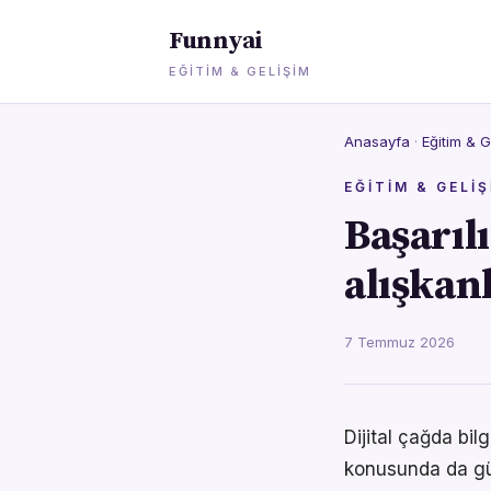
Funnyai
EĞITIM & GELIŞIM
Anasayfa
·
Eğitim & G
EĞITIM & GELIŞ
Başarılı
alışkanl
7 Temmuz 2026
Dijital çağda bil
konusunda da gü