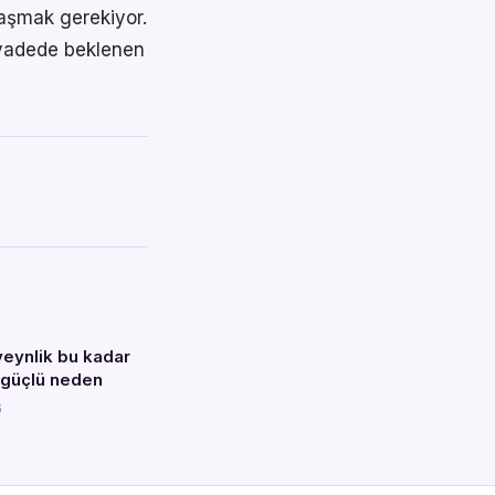
ulaşmak gerekiyor.
 vadede beklenen
eynlik bu kadar
ı güçlü neden
6