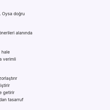
or. Oysa doğru
önerileri alanında
ı hale
a verimli
orlaştırır
ştirir
 getirir
dan tasarruf