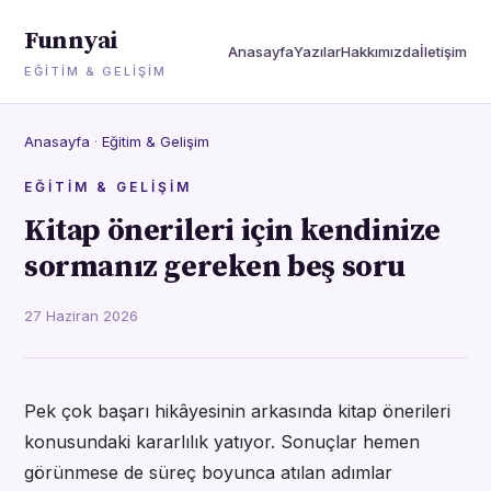
Funnyai
Anasayfa
Yazılar
Hakkımızda
İletişim
EĞITIM & GELIŞIM
Anasayfa
·
Eğitim & Gelişim
EĞITIM & GELIŞIM
Kitap önerileri için kendinize
sormanız gereken beş soru
27 Haziran 2026
Pek çok başarı hikâyesinin arkasında kitap önerileri
konusundaki kararlılık yatıyor. Sonuçlar hemen
görünmese de süreç boyunca atılan adımlar